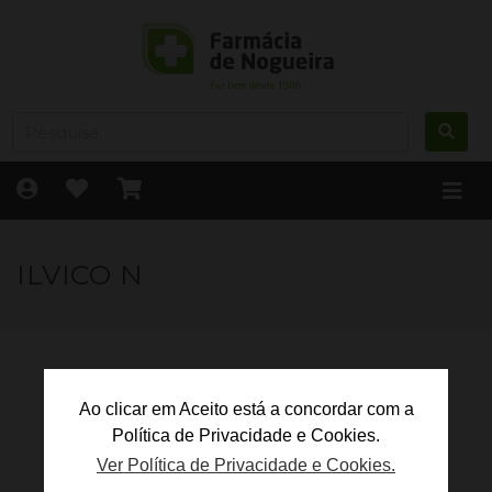
ILVICO N
Ao clicar em Aceito está a concordar com a
Política de Privacidade e Cookies.
Ver Política de Privacidade e Cookies.