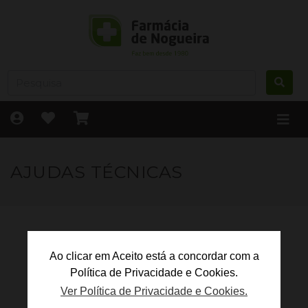
AJUDAS TÉCNICAS
Ao clicar em Aceito está a concordar com a
Política de Privacidade e Cookies.
Ver Política de Privacidade e Cookies.