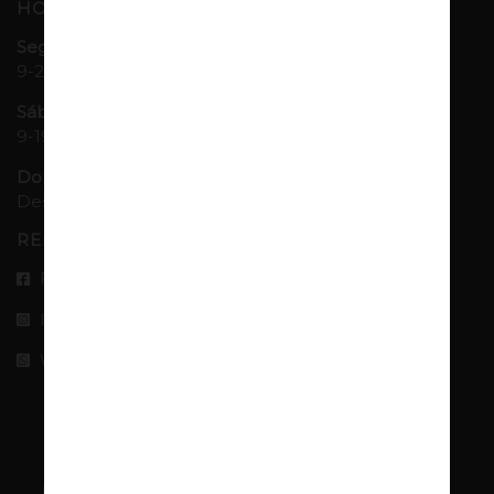
HORÁRIO
Seg-Sex:
9-20h
Sáb:
9-19h
Domingos e Feriados:
Descansamos
REDES SOCIAIS
Facebook
Instagram
Whatsapp