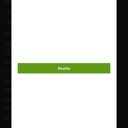
4500-702 Nogueira da Regedoura - Portugal
+351 227 455 109
+351 915 703 636
farmacia@farmaciadenogueira.pt
SUPORTE
Cancelamento, Trocas e Devoluções
Envios e Entregas
Aceito
Perguntas Frequentes
Termos e Condições
Política de Privacidade e RGPD
Resolução Alternativa de Litígios
Direitos de Propriedade Intelectual e Industrial
Ajuda & Contactos